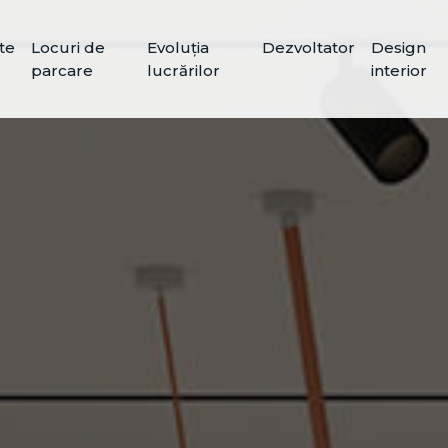
te
Locuri de
Evoluția
Dezvoltator
Design
parcare
lucrărilor
interior