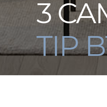
3 CA
TIP B
Hol