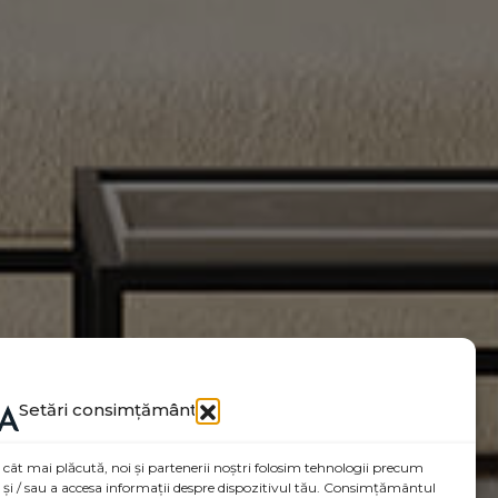
Setări consimțământ
 cât mai plăcută, noi și partenerii noștri folosim tehnologii precum
a și / sau a accesa informații despre dispozitivul tău. Consimțământul