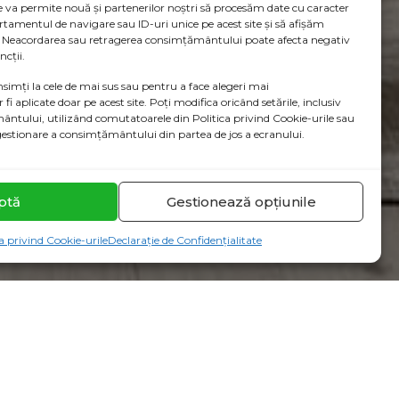
ne va permite nouă și partenerilor noștri să procesăm date cu caracter
tamentul de navigare sau ID-uri unice pe acest site și să afișăm
. Neacordarea sau retragerea consimțământului poate afecta negativ
ncții.
nsimți la cele de mai sus sau pentru a face alegeri mai
r fi aplicate doar pe acest site. Poți modifica oricând setările, inclusiv
ntului, utilizând comutatoarele din Politica privind Cookie-urile sau
gestionare a consimțământului din partea de jos a ecranului.
ptă
Gestionează opțiunile
ca privind Cookie-urile
Declarație de Confidențialitate