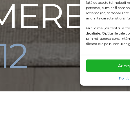
MERE
față de aceste tehnologii 
personal, cum ar fi compor
reclame (ne)personalizate
anumite caracteristici și fu
Fă clic mai jos pentru a co
detaliate. Opțiunile tale vo
12
prin retragerea consimțămâ
făcând clic pe butonul de 
Acce
Politi
7,1 mp