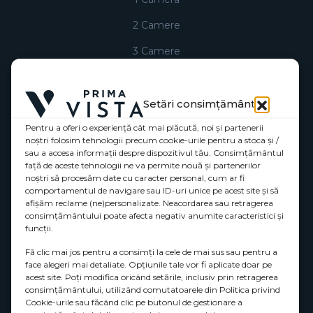
2 Camere
3 Camere
Penthouse
Comercial
Setări consimțământ
Pentru a oferi o experiență cât mai plăcută, noi și partenerii
Utilizare site
noștri folosim tehnologii precum cookie-urile pentru a stoca și /
sau a accesa informații despre dispozitivul tău. Consimțământul
Politica de confidențialitate (UE)
față de aceste tehnologii ne va permite nouă și partenerilor
noștri să procesăm date cu caracter personal, cum ar fi
Declaratie de confidentialitate (UE)
comportamentul de navigare sau ID-uri unice pe acest site și să
afișăm reclame (ne)personalizate. Neacordarea sau retragerea
consimțământului poate afecta negativ anumite caracteristici și
funcții.
Fă clic mai jos pentru a consimți la cele de mai sus sau pentru a
face alegeri mai detaliate. Opțiunile tale vor fi aplicate doar pe
acest site. Poți modifica oricând setările, inclusiv prin retragerea
consimțământului, utilizând comutatoarele din Politica privind
Cookie-urile sau făcând clic pe butonul de gestionare a