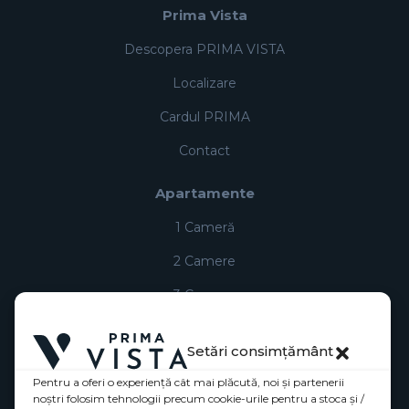
Prima Vista
Descopera PRIMA VISTA
Localizare
Cardul PRIMA
Contact
Apartamente
1 Cameră
2 Camere
3 Camere
Penthouse
Setări consimțământ
Comercial
Pentru a oferi o experiență cât mai plăcută, noi și partenerii
noștri folosim tehnologii precum cookie-urile pentru a stoca și /
Utilizare site