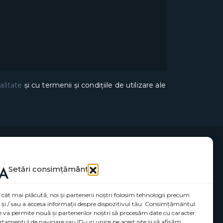
alitate
și cu termenii și condițiile de utilizare ale
Setări consimțământ
 cât mai plăcută, noi și partenerii noștri folosim tehnologii precum
a și / sau a accesa informații despre dispozitivul tău. Consimțământul
ne va permite nouă și partenerilor noștri să procesăm date cu caracter
tamentul de navigare sau ID-uri unice pe acest site și să afișăm