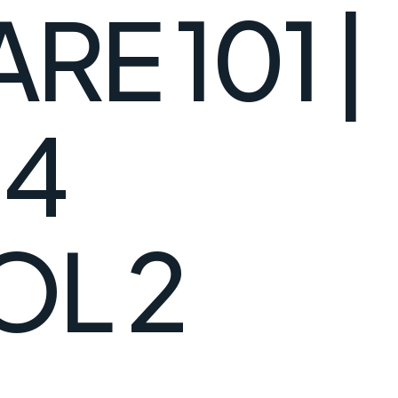
RE 101 |
 4
OL 2