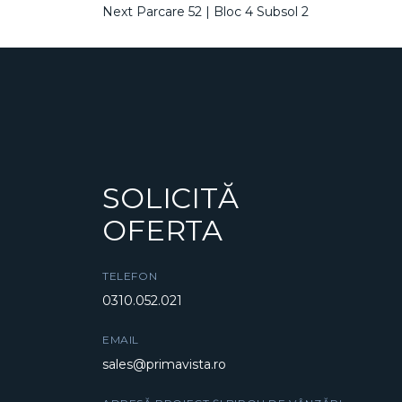
NAVIGARE
Post
Next
Next
Parcare 52 | Bloc 4 Subsol 2
Post
ÎN
ARTICOLE
SOLICITĂ
OFERTA
TELEFON
0310.052.021
EMAIL
sales@primavista.ro