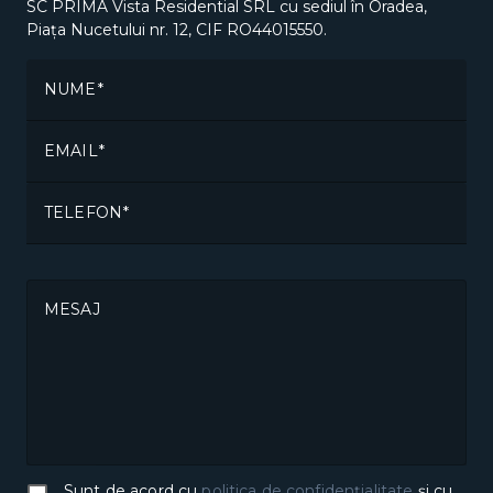
SC PRIMA Vista Residential SRL cu sediul în Oradea,
Piața Nucetului nr. 12, CIF RO44015550.
NUME
EMAIL
TELEFON
MESAJ
Sunt de acord cu
politica de confidențialitate
și cu