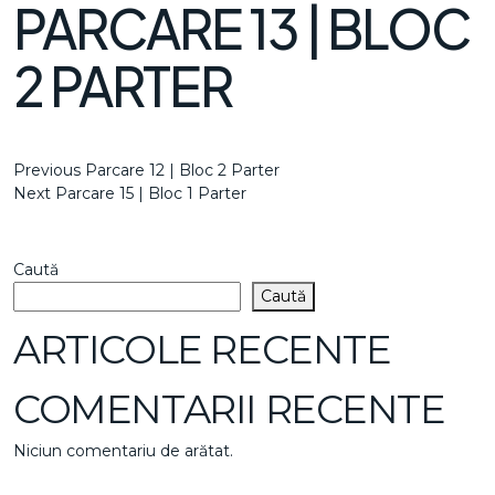
PARCARE 13 | BLOC
2 PARTER
NAVIGARE
Previous
Previous
Parcare 12 | Bloc 2 Parter
Post
Next
Next
Parcare 15 | Bloc 1 Parter
ÎN
Post
ARTICOLE
Caută
Caută
ARTICOLE RECENTE
COMENTARII RECENTE
Niciun comentariu de arătat.