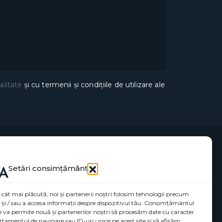
alitate
și cu termenii și condițiile de utilizare ale
Setări consimțământ
 cât mai plăcută, noi și partenerii noștri folosim tehnologii precum
a și / sau a accesa informații despre dispozitivul tău. Consimțământul
ne va permite nouă și partenerilor noștri să procesăm date cu caracter
tamentul de navigare sau ID-uri unice pe acest site și să afișăm