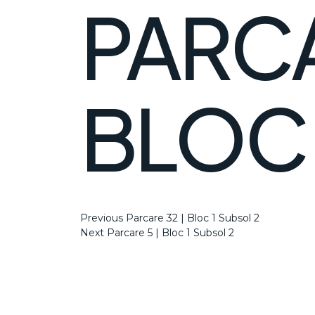
PARCA
BLOC 
NAVIGARE
Previous
Previous
Parcare 32 | Bloc 1 Subsol 2
Post
Next
Next
Parcare 5 | Bloc 1 Subsol 2
Post
ÎN