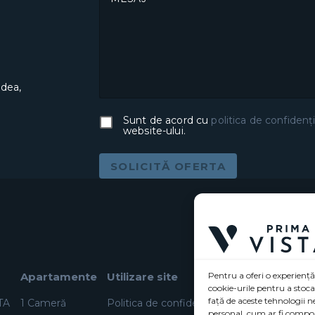
adea,
Sunt de acord cu
politica de confidenți
website-ului.
SOLICITĂ OFERTA
Apartamente
Utilizare site
Pentru a oferi o experiență
cookie-urile pentru a stoc
față de aceste tehnologii 
TA
1 Cameră
Politica de confidențialitate (UE)
personal, cum ar fi compor