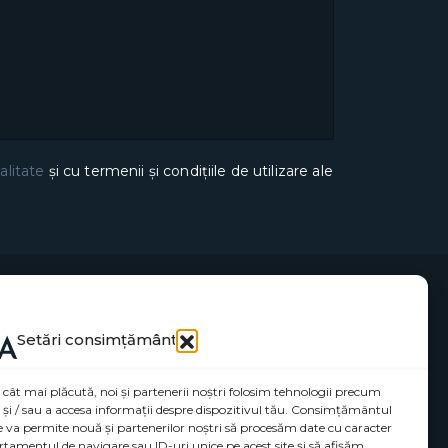
alitate
și cu termenii și condițiile de utilizare ale
Setări consimțământ
 cât mai plăcută, noi și partenerii noștri folosim tehnologii precum
a și / sau a accesa informații despre dispozitivul tău. Consimțământul
ne va permite nouă și partenerilor noștri să procesăm date cu caracter
tamentul de navigare sau ID-uri unice pe acest site și să afișăm