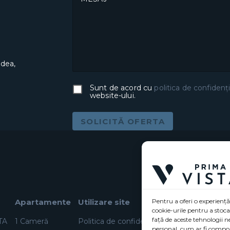
adea,
Sunt de acord cu
politica de confidenți
website-ului.
SOLICITĂ OFERTA
Apartamente
Utilizare site
Pentru a oferi o experiență
cookie-urile pentru a stoc
față de aceste tehnologii 
TA
1 Cameră
Politica de confidențialitate (UE)
personal, cum ar fi compor