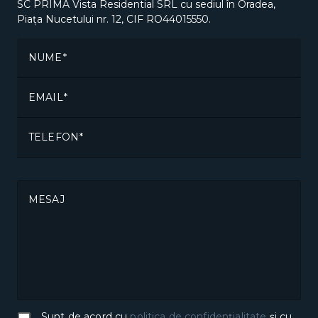
SC PRIMA Vista Residential SRL cu sediul în Oradea,
Piața Nucetului nr. 12, CIF RO44015550.
NUME
EMAIL
TELEFON
MESAJ
Sunt de acord cu
politica de confidențialitate
și cu