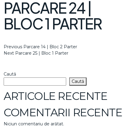
PARCARE 24 |
BLOC 1 PARTER
NAVIGARE
Previous
Previous
Parcare 14 | Bloc 2 Parter
Post
Next
Next
Parcare 25 | Bloc 1 Parter
ÎN
Post
ARTICOLE
Caută
Caută
ARTICOLE RECENTE
COMENTARII RECENTE
Niciun comentariu de arătat.