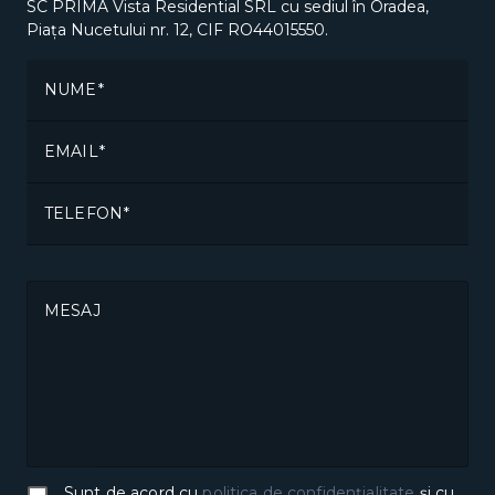
SC PRIMA Vista Residential SRL cu sediul în Oradea,
Piața Nucetului nr. 12, CIF RO44015550.
NUME
EMAIL
TELEFON
MESAJ
Sunt de acord cu
politica de confidențialitate
și cu