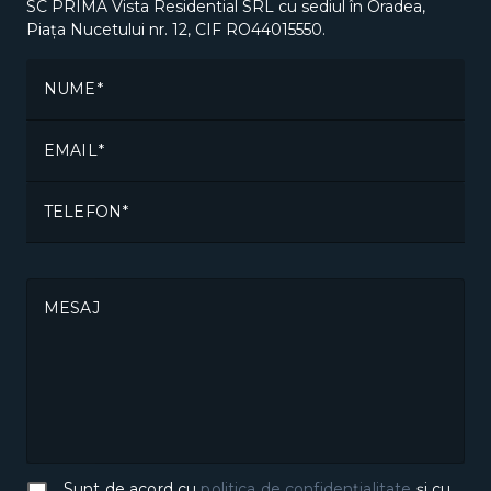
SC PRIMA Vista Residential SRL cu sediul în Oradea,
Piața Nucetului nr. 12, CIF RO44015550.
NUME
EMAIL
TELEFON
MESAJ
Sunt de acord cu
politica de confidențialitate
și cu