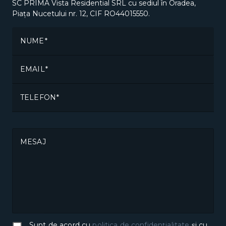
SC PRIMA Vista Residential SRL cu sediul în Oradea,
Piața Nucetului nr. 12, CIF RO44015550.
NUME
EMAIL
TELEFON
MESAJ
Sunt de acord cu
politica de confidențialitate
și cu