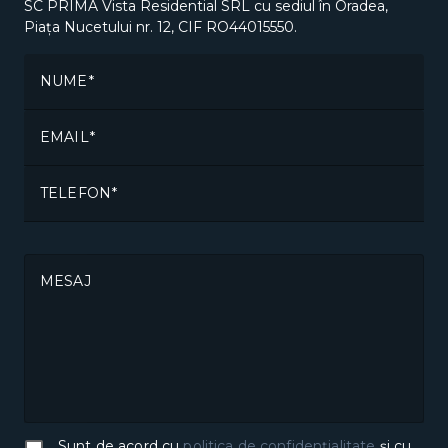
SC PRIMA Vista Residential SRL cu sediul în Oradea,
Piața Nucetului nr. 12, CIF RO44015550.
NUME
EMAIL
TELEFON
MESAJ
Sunt de acord cu
politica de confidențialitate
și cu