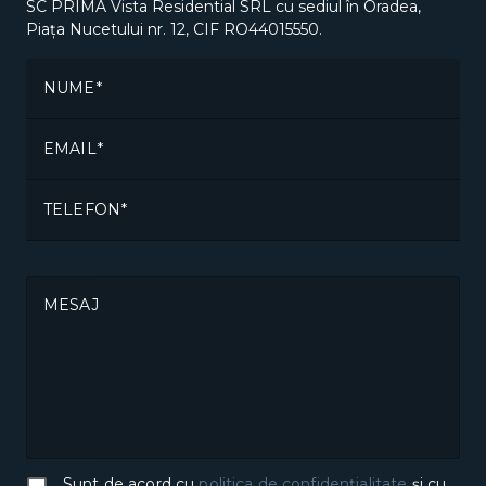
SC PRIMA Vista Residential SRL cu sediul în Oradea,
Piața Nucetului nr. 12, CIF RO44015550.
NUME
EMAIL
TELEFON
MESAJ
Sunt de acord cu
politica de confidențialitate
și cu