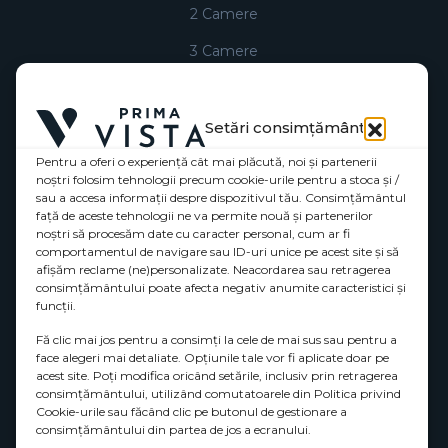
2 Camere
3 Camere
Penthouse
Comercial
Setări consimțământ
Pentru a oferi o experiență cât mai plăcută, noi și partenerii
Utilizare site
noștri folosim tehnologii precum cookie-urile pentru a stoca și /
sau a accesa informații despre dispozitivul tău. Consimțământul
Politica de confidențialitate (UE)
față de aceste tehnologii ne va permite nouă și partenerilor
noștri să procesăm date cu caracter personal, cum ar fi
Declaratie de confidentialitate (UE)
comportamentul de navigare sau ID-uri unice pe acest site și să
afișăm reclame (ne)personalizate. Neacordarea sau retragerea
consimțământului poate afecta negativ anumite caracteristici și
funcții.
Fă clic mai jos pentru a consimți la cele de mai sus sau pentru a
face alegeri mai detaliate. Opțiunile tale vor fi aplicate doar pe
acest site. Poți modifica oricând setările, inclusiv prin retragerea
consimțământului, utilizând comutatoarele din Politica privind
Cookie-urile sau făcând clic pe butonul de gestionare a
consimțământului din partea de jos a ecranului.