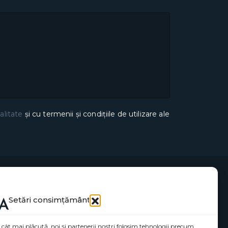
alitate
și cu termenii și condițiile de utilizare ale
Setări consimțământ
 cât mai plăcută, noi și partenerii noștri folosim tehnologii precum