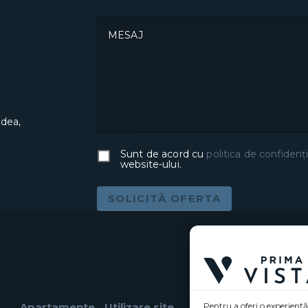
MESAJ
adea,
Sunt de acord cu
politica de confidenți
website-ului.
SOLICITĂ OFERTA
Apartamente
Utilizare site
Pentru a oferi o experiență