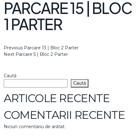
PARCARE 15 | BLOC
1 PARTER
NAVIGARE
Previous
Previous
Parcare 13 | Bloc 2 Parter
Post
Next
Next
Parcare 5 | Bloc 2 Parter
ÎN
Post
ARTICOLE
Caută
Caută
ARTICOLE RECENTE
COMENTARII RECENTE
Niciun comentariu de arătat.