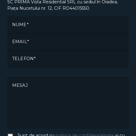
SC PRIMA Vista Residential SRL cu sediul în Oradea,
Piața Nucetului nr. 12, CIF RO44015550.
NUME
EMAIL
TELEFON
MESAJ
Sunt de acord cu
politica de confidențialitate
și cu