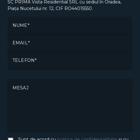
SC PRIMA Vista Residential SRL cu sediul în Oradea,
Piața Nucetului nr. 12, CIF RO44015550.
NUME
EMAIL
TELEFON
MESAJ
Sunt de acord cu
politica de confidențialitate
și cu