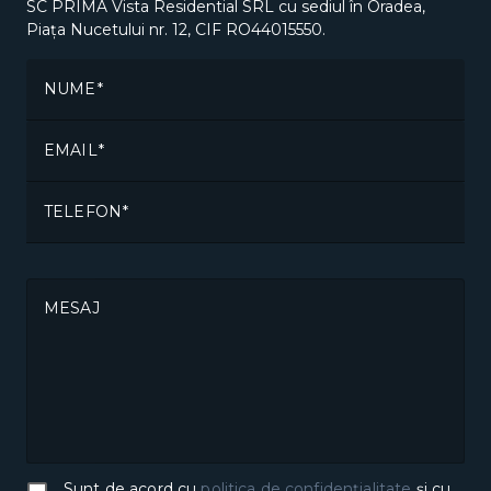
SC PRIMA Vista Residential SRL cu sediul în Oradea,
Piața Nucetului nr. 12, CIF RO44015550.
NUME
EMAIL
TELEFON
MESAJ
Sunt de acord cu
politica de confidențialitate
și cu